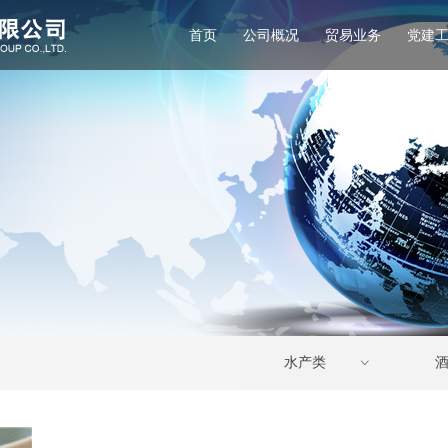
首页
公司概况
贸易业务
党建
e:Style1,ColorName:Item0,Message:InitError, ControlType:productSlideBi
水产类
ꀁ