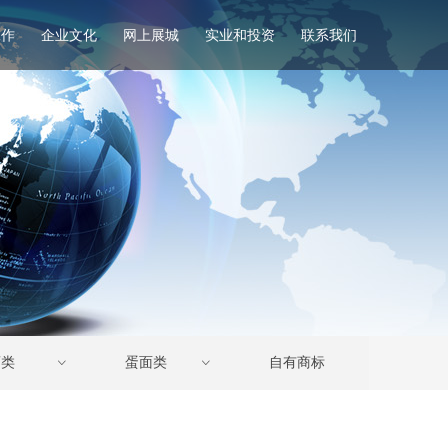
工作
企业文化
网上展城
实业和投资
联系我们
nd Error:未将对象引用设置到对象的实例。
酒类
蛋面类
自有商标
ꀁ
ꀁ