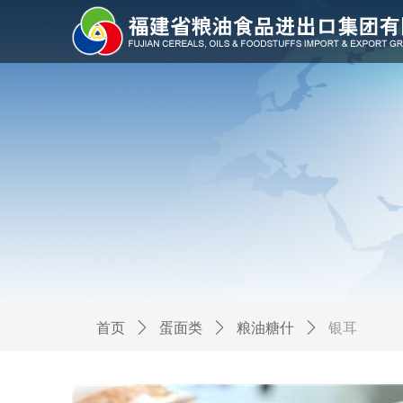
Control Render Error!ControlType:productSlideBind,StyleNam
首页
ꄲ
蛋面类
ꄲ
粮油糖什
ꄲ
银耳