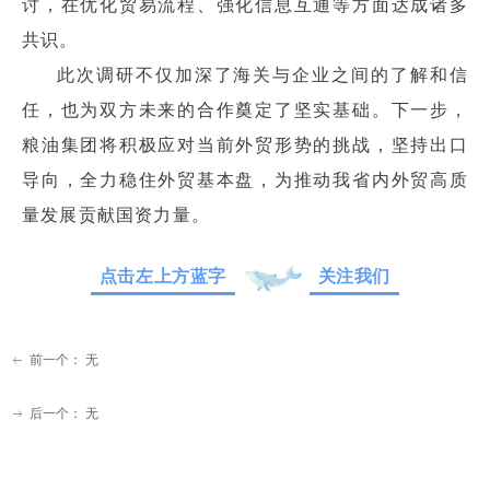
讨，在优化贸易流程、强化信息互通等方面达成诸多
共识。
此次调研不仅加深了海关与企业之间的了解和信
任，也为双方未来的合作奠定了坚实基础。下一步，
粮油集团将积极应对当前外贸形势的挑战，坚持出口
导向，全力稳住外贸基本盘，为推动我省内外贸高质
量发展贡献国资力量。
点击左上方蓝字
关注我们
前一个：
无
ꂃ
后一个：
无
ꁹ