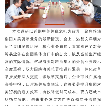
本次调研以近期中美关税危机为背景，聚焦粮油
集团对美贸易业务的最新情况。会上，温碧文详细介
绍了集团发展历程、核心业务布局，着重阐述了对美
贸易业务在集团整体出口中的占比，以及当前生产经
营的实际情况。榕城海关对粮油集团的外贸业务表示
高度重视，双方围绕海关总署推进的通关一体化改革
举措展开深入交流，该改革实施后，企业可以在属地
海关申报，口岸海关负责物流，这将显著提升集团对
美贸易的通关效率，有效降低时间成本。双方还就市
场拓展策略、未来业务发展方向等议题展开深度探